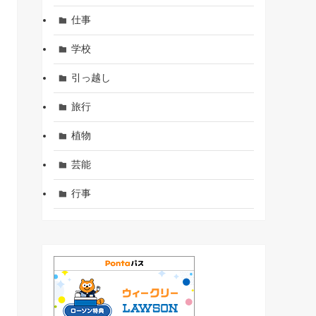
仕事
学校
引っ越し
旅行
植物
芸能
行事