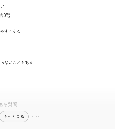
ない
法3選！
けやすくする
る
鳴らないこともある
ある質問
もっと見る