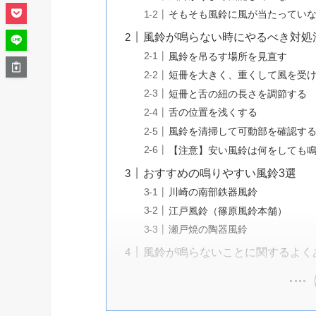
そもそも風鈴に風が当たってい
風鈴が鳴らない時にやるべき対処
風鈴を吊るす場所を見直す
短冊を大きく、重くして風を受
短冊と舌の紐の長さを調節する
舌の位置を浅くする
風鈴を清掃して可動部を確認す
【注意】安い風鈴は何をしても
おすすめの鳴りやすい風鈴3選
川崎の南部鉄器風鈴
江戸風鈴（篠原風鈴本舗）
瀬戸焼の陶器風鈴
風鈴が鳴らないことに関するよく