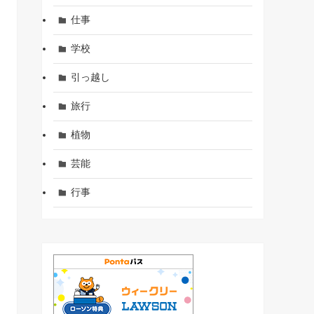
仕事
学校
引っ越し
旅行
植物
芸能
行事